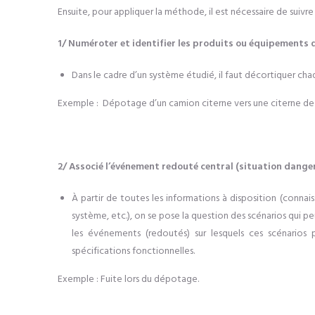
Ensuite, pour appliquer la méthode, il
est
nécessaire de suivr
1/ Numéroter et identifier les produits ou équipements 
Dans le cadre d’un
système
étudié
, il faut décortiquer c
Exemple :
Dépotage d’un camion citerne vers une citerne de
2/ Associé l’événement redouté central (situation dang
À partir de
tout
es
les
informations
à disposition (conna
système, etc.),
on se pose la question des scénarios qui 
les événements (redoutés) sur lesquels ces scénarios 
spécifications fonctionnelles.
Exemple : Fuite lors du dépotage.