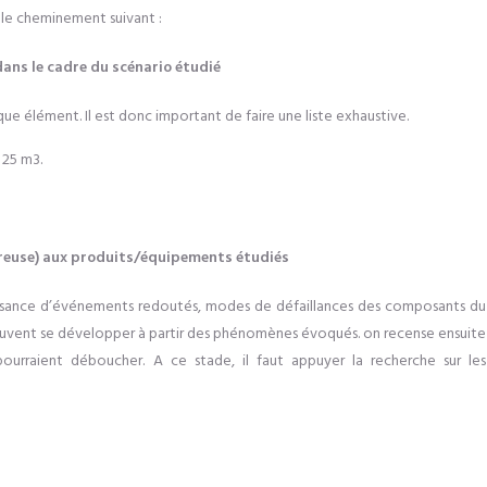
e le cheminement suivant :
dans le cadre du scénario étudié
haque élément
.
Il
est
donc i
mportant de faire une liste exhaustive
.
 25 m3.
ereuse) aux produits/équipements étudiés
issance d’événements redoutés, modes de défaillances des composants du
peuvent se développer à partir des phénomènes évoqués. on recense ensuite
pourraient déboucher.
A ce stade, il faut appuyer la recherche sur les