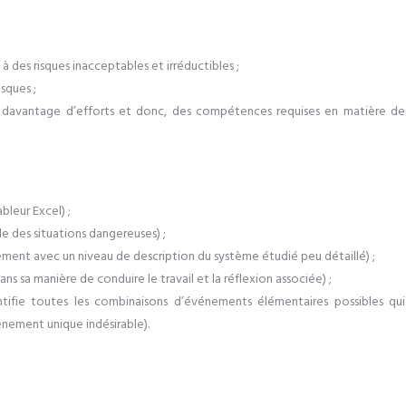
à des risques inacceptables et irréductibles ;
isques ;
t davantage d’efforts et donc, des compétences requises en matière de
ableur Excel)
;
e des situations dangereuses) ;
ement avec un niveau de description du système étudié peu détaillé)
;
ans sa
manière
de conduire le travail et la réflexion
associée)
;
ifie toutes les combinaisons d’événements élémentaires possibles qui
événement unique indésirable).