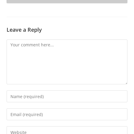
Leave a Reply
Comment
Enter
your
name
Enter
or
your
username
email
Enter
to