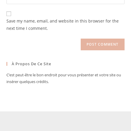
address
your
comment
to
website
comment
URL
Save my name, email, and website in this browser for the
(optional)
next time I comment.
À Propos De Ce Site
C’est peut-être le bon endroit pour vous présenter et votre site ou
insérer quelques crédits.