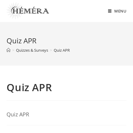
Skip
to
MENU
content
Quiz APR
>
Quizzes & Surveys
>
Quiz APR
Quiz APR
Quiz APR