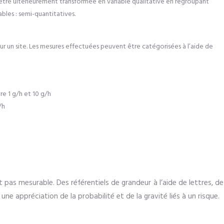
être ultérieurement transformée en variable qualitative en regroupant
ables : semi-quantitatives.
 sur un site. Les mesures effectuées peuvent être catégorisées à l’aide de
e 1 g/h et 10 g/h
/h
 pas mesurable. Des référentiels de grandeur à l’aide de lettres, de
e appréciation de la probabilité et de la gravité liés à un risque.